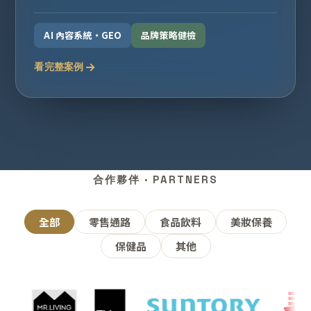
AI 內容系統・GEO
品牌策略健檢
看完整案例
合作夥伴 · PARTNERS
全部
零售通路
食品飲料
美妝保養
保健品
其他