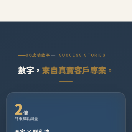
06
成功故事
SUCCESS STORIES
數字，
來自真實客戶專案。
2
倍
門市鮮乳銷量
全家 × 鮮乳坊