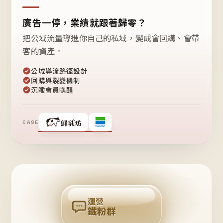
廣告一停，業績就跟著歸零？
把公域流量導進你自己的私域，變成會回購、會帶
客的資產。
公域導流路徑設計
回購與裂變機制
沉睡會員喚醒
CASE
❤
鐵
粉
自
己
揪
團
回
購
運營
鐵粉群