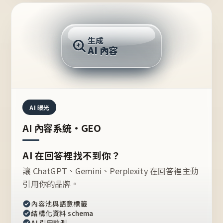
AI 回答
生成
AI 內容
推薦的台灣品牌？
AI 曝光
AI 內容系統・GEO
AI 在回答裡找不到你？
讓 ChatGPT、Gemini、Perplexity 在回答裡主動
引用你的品牌。
內容池與語意標籤
結構化資料 schema
AI 引用監測