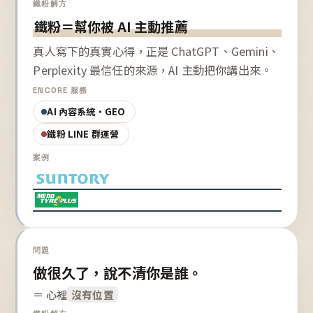
鐵粉解方
鐵粉＝幫你被 AI 主動推薦
真人寫下的真實心得，正是 ChatGPT、Gemini、
Perplexity 最信任的來源，AI 主動把你講出來。
ENCORE 服務
AI 內容系統・GEO
鐵粉 LINE 群運營
案例
問題
做很久了，說不清你是誰。
＝ 心裡
沒有位置