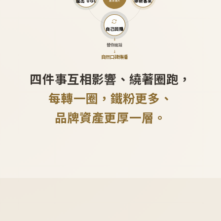
產出 UGC
帶新客來
越滾越大
自己回購
↓
替你說話
↓
自然口碑傳播
四件事互相影響、繞著圈跑，
每轉一圈，鐵粉更多、
品牌資產更厚一層。