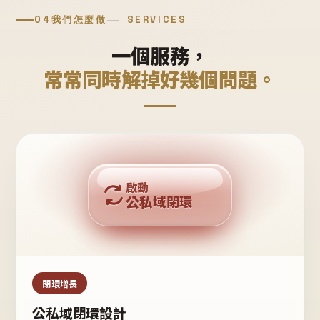
04
我們怎麼做
SERVICES
一個服務，
常常同時解掉好幾個問題。
回購複利
啟動
公私域閉環
私域鐵粉
公域流量
閉環增長
公私域閉環設計