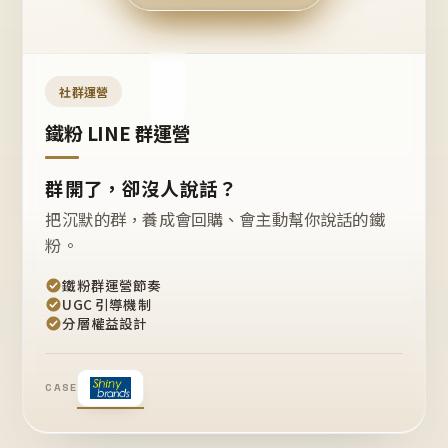
今天
開團
嗎？
推
薦
這
社群運營
款
+1
鐵粉 LINE 群運營
群開了，卻沒人說話？
把沉默的群，養成會回購、會主動幫你說話的鐵
粉。
鐵粉群運營節奏
UGC 引導機制
分層權益設計
CASE