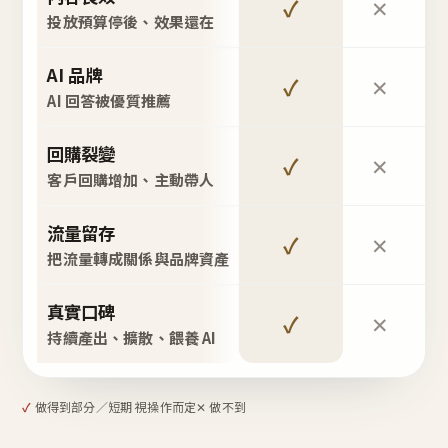
✓
✕
投放預算停後、效果還在
AI 品牌
✓
✕
AI 回答被優質推薦
回購裂變
✓
✕
客戶回購增加、主動帶人
流量留存
✓
✕
把流量轉成關係與品牌資產
真實口碑
✓
✕
持續產出、擴散、餵養 AI
✓
做得到
部分／短期 視操作而定
✕ 做不到