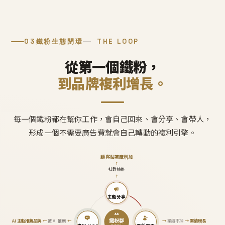
03
鐵粉生態閉環
THE LOOP
從第一個鐵粉，
到品牌複利增長。
每一個鐵粉都在幫你工作，會自己回來、會分享、會帶人，
形成一個不需要廣告費就會自己轉動的複利引擎。
顧客黏著度增加
↑
社群熱絡
↑
主動分享
鐵粉群
AI 主動推薦品牌
←
被 AI 推薦
←
→
業績不掉
→
業績增長