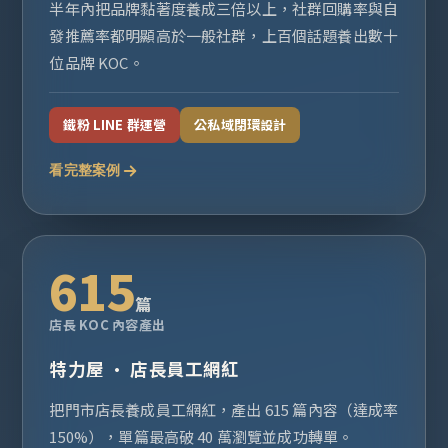
半年內把品牌黏著度養成三倍以上，社群回購率與自
發推薦率都明顯高於一般社群，上百個話題養出數十
位品牌 KOC。
鐵粉 LINE 群運營
公私域閉環設計
看完整案例
615
篇
店長 KOC 內容產出
特力屋 · 店長員工網紅
把門市店長養成員工網紅，產出 615 篇內容（達成率
150%），單篇最高破 40 萬瀏覽並成功轉單。