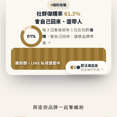
鐵粉復購
社群復購率
61.3%
會自己回來、還帶人
每 3 位會員就有 1 位在社群
復
61%
購
，會自己回來、還替品牌帶
單 ↗
鐵粉群・LINE 私域運營中
群活躍度高
訊息幾乎秒回 ↗
與這些品牌一起養鐵粉