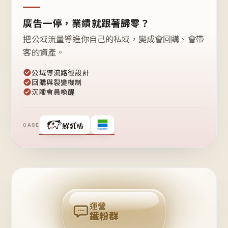
廣告一停，業績就跟著歸零？
把公域流量導進你自己的私域，變成會回購、會帶
客的資產。
公域導流路徑設計
回購與裂變機制
沉睡會員喚醒
CASE
❤
鐵
粉
自
己
揪
團
回
購
運營
鐵粉群