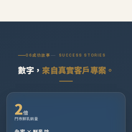
06
成功故事
SUCCESS STORIES
數字，
來自真實客戶專案。
2
倍
門市鮮乳銷量
全家 × 鮮乳坊