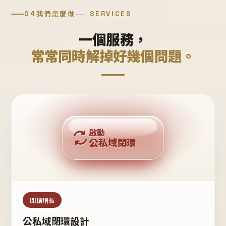
04
我們怎麼做
SERVICES
一個服務，
常常同時解掉好幾個問題。
回購複利
啟動
公私域閉環
私域鐵粉
公域流量
閉環增長
公私域閉環設計