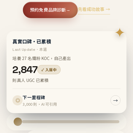
先看成功故事 →
預約免費品牌診斷
→
✦
真實口碑・已累積
Last Update・本週
培養 27 名鐵粉 KOC，自己產出
2,847
✓ 入庫中
則真人 UGC 已累積
下一里程碑
→
◎
3,000 則・AI 可引用