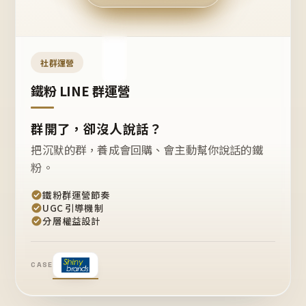
今天
開團
嗎？
推
薦
這
社群運營
款
+1
鐵粉 LINE 群運營
群開了，卻沒人說話？
把沉默的群，養成會回購、會主動幫你說話的鐵
粉。
鐵粉群運營節奏
UGC 引導機制
分層權益設計
CASE