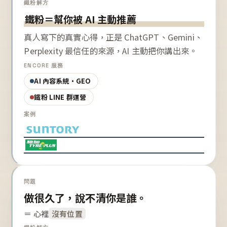
鐵粉解方
鐵粉＝幫你被 AI 主動推薦
真人寫下的真實心得，正是 ChatGPT、Gemini、
Perplexity 最信任的來源，AI 主動把你講出來。
ENCORE 服務
AI 內容系統・GEO
鐵粉 LINE 群運營
案例
問題
做很久了，說不清你是誰。
＝ 心裡
沒有位置