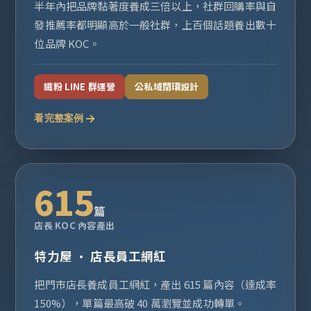
半年內把品牌黏著度養成三倍以上，社群回購率與自
發推薦率都明顯高於一般社群，上百個話題養出數十
位品牌 KOC。
鐵粉 LINE 群運營
公私域閉環設計
看完整案例
615
篇
店長 KOC 內容產出
特力屋 · 店長員工網紅
把門市店長養成員工網紅，產出 615 篇內容（達成率
150%），單篇最高破 40 萬瀏覽並成功轉單。