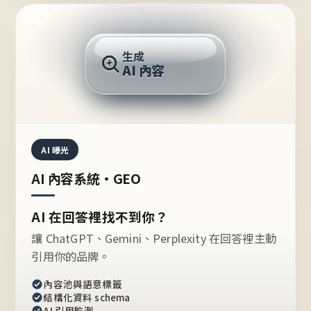
AI 回答
生成
AI 內容
推薦的台灣品牌？
AI 曝光
AI 內容系統・GEO
AI 在回答裡找不到你？
讓 ChatGPT、Gemini、Perplexity 在回答裡主動
引用你的品牌。
內容池與語意標籤
結構化資料 schema
AI 引用監測