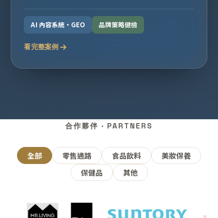
AI 內容系統・GEO
品牌策略健檢
看完整案例
合作夥伴 · PARTNERS
全部
零售通路
食品飲料
美妝保養
保健品
其他