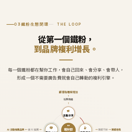
03
鐵粉生態閉環
THE LOOP
從第一個鐵粉，
到品牌複利增長。
每一個鐵粉都在幫你工作，會自己回來、會分享、會帶人，
形成一個不需要廣告費就會自己轉動的複利引擎。
顧客黏著度增加
↑
社群熱絡
↑
主動分享
鐵粉群
AI 主動推薦品牌
←
被 AI 推薦
←
→
業績不掉
→
業績增長