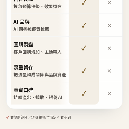
✓
✕
投放預算停後、效果還在
AI 品牌
✓
✕
AI 回答被優質推薦
回購裂變
✓
✕
客戶回購增加、主動帶人
流量留存
✓
✕
把流量轉成關係與品牌資產
真實口碑
✓
✕
持續產出、擴散、餵養 AI
✓
做得到
部分／短期 視操作而定
✕ 做不到