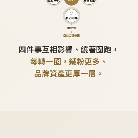
產出 UGC
帶新客來
越滾越大
自己回購
↓
替你說話
↓
自然口碑傳播
四件事互相影響、繞著圈跑，
每轉一圈，鐵粉更多、
品牌資產更厚一層。